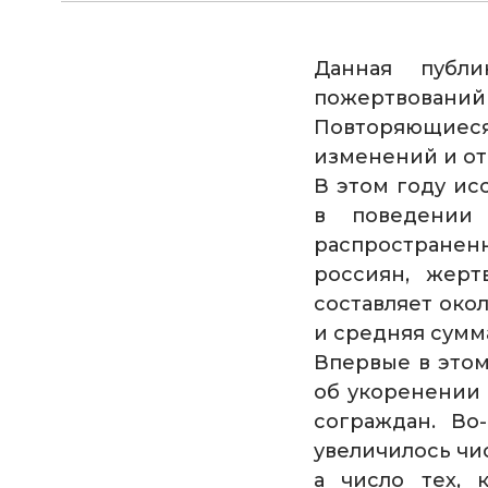
Данная публ
пожертвований
Повторяющиеся
изменений и от
В этом году и
в поведении
распространен
россиян, жерт
составляет око
и средняя сумм
Впервые в этом
об укоренении
сограждан. Во
увеличилось чи
а число тех, 