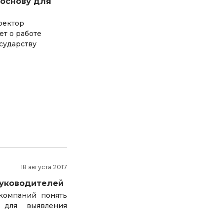
 основу для
ректор
т о работе
сударству
18 августа 2017
руководителей
компаний понять
 для выявления