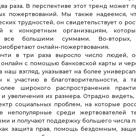
два раза. В перспективе этот тренд может п
ых пожертвований. Мы также надеемся, чт
ских трудностей, он свидетельствует о рос
й к конкретным организациям, котор
ь все большими суммами. Во-вторых,
риобретают онлайн-пожертвования.
очти в три раза выросло число людей, 
 онлайн с помощью банковской карты и чер
на наш взгляд, указывает на более универса
н к участию в благотворительности, а т
более широкого распространения практи
и увеличения их размера. Отрадно видеть, 
ектр социальных проблем, на которые рос
ее непопулярные среди жертвователей т
ыми и получают поддержку большего числа л
, как защита прав, помощь бездомным, защ