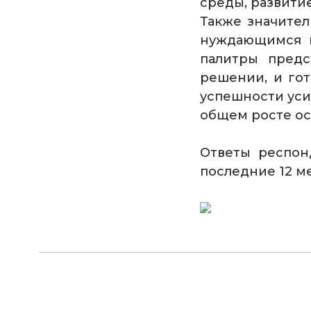
среды, развити
Также значите
нуждающимся в
палитры предс
решении, и го
успешности уси
общем росте о
Ответы респон
последние 12 м