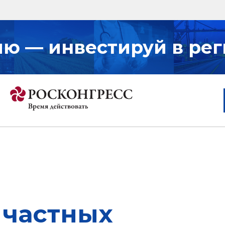
ию — инвестируй в рег
 частных