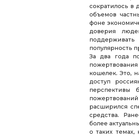
сократилось в 
объемов частн
фоне экономиче
доверия люде
поддерживат
популярность п
За два года п
пожертвования
кошелек. Это, 
доступ россия
перспективы 
пожертвований 
расширился сп
средства. Ран
более актуальн
о таких темах