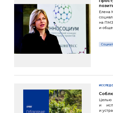
Прост
позит
Елена 
социал
на ПМЭ
и обще
Социал
ИССЛЕД
Соблю
Целью 
и исп
и устр