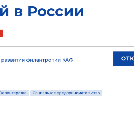
й в России
ОТК
 развития филантропии КАФ
Волонтерство
Социальное предпринимательство