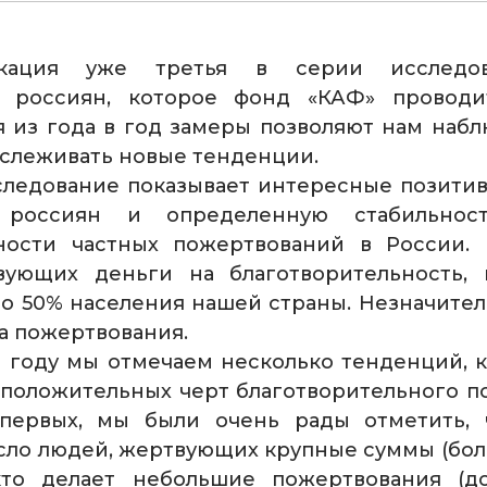
икация уже третья в серии исследов
 россиян, которое фонд «КАФ» проводи
 из года в год замеры позволяют нам набл
слеживать новые тенденции.
сследование показывает интересные позити
 россиян и определенную стабильнос
ности частных пожертвований в России.
вующих деньги на благотворительность,
ло 50% населения нашей страны. Незначите
а пожертвования.
 году мы отмечаем несколько тенденций, 
 положительных черт благотворительного п
-первых, мы были очень рады отметить, 
сло людей, жертвующих крупные суммы (боле
кто делает небольшие пожертвования (до