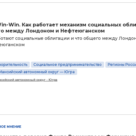
in-Win. Как работает механизм социальных обли
о между Лондоном и Нефтеюганском
ботают социальные облигации и что общего между Лондо
еюганском
ворительность
Социальное предпринимательство
Регионы Росс
Мансийский автономный округ — Югра
сийский автономный округ - Югра
НОЕ МНЕНИЕ