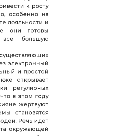
ривести к росту
о, особенно на
те лояльности и
ые они готовы
 все большую
осуществляющих
ез электронный
льный и простой
акже открывает
ки регулярных
что в этом году
сияне жертвуют
емы становятся
юдей. Речь идет
ита окружающей