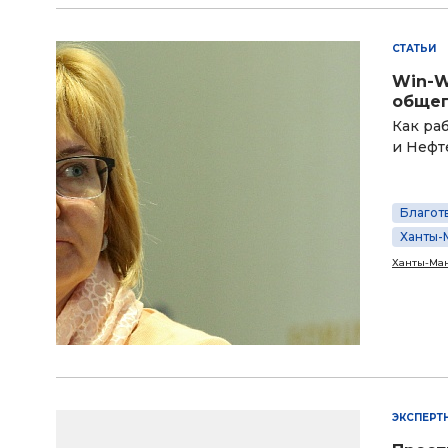
СТАТЬИ
Win-W
общег
Как ра
и Нефт
Благот
Ханты-
Ханты-Ман
ЭКСПЕРТ