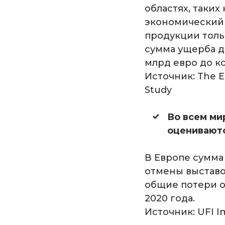
областях, таких
экономический 
продукции толь
сумма ущерба д
млрд евро до ко
Источник: The Eu
Study
Во всем ми
оцениваютс
В Европе сумма
отмены выставо
общие потери о
2020 года.
Источник: UFI I