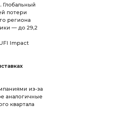
с. Глобальный
ей потери
го региона
ики — до 29,2
 UFI Impact
ыставках
мпаниями из-за
ре аналогичные
ого квартала