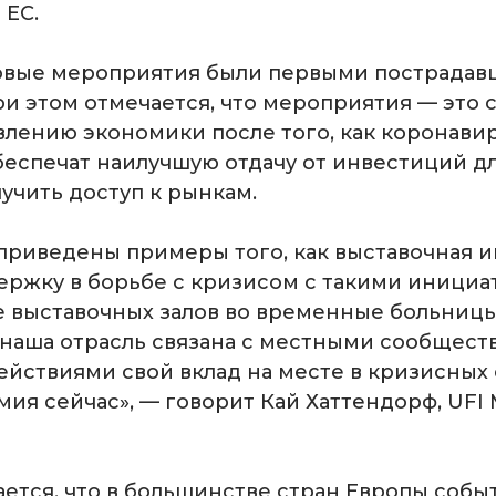
 ЕС.
ловые мероприятия были первыми пострада
ри этом отмечается, что мероприятия — это
овлению экономики после того, как коронав
беспечат наилучшую отдачу от инвестиций д
учить доступ к рынкам.
 приведены примеры того, как выставочная 
ержку в борьбе с кризисом с такими инициат
 выставочных залов во временные больницы
к наша отрасль связана с местными сообщест
йствиями свой вклад на месте в кризисных 
мия сейчас», — говорит Кай Хаттендорф, UFI 
ается, что в большинстве стран Европы собы