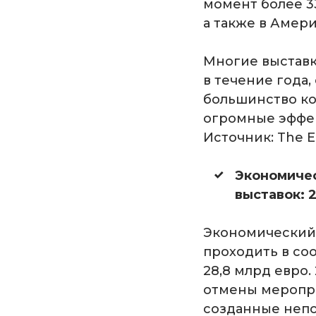
момент более 3
а также в Амер
Многие выставк
в течение года,
большинство ко
огромные эффек
Источник: The Eu
Экономичес
выставок: 
Экономический 
проходить в соо
28,8 млрд евро.
отмены меропри
созданные непо