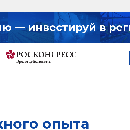
ию — инвестируй в рег
жного опыта