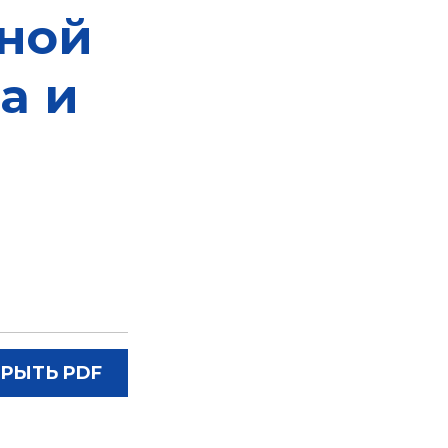
ной
а и
РЫТЬ PDF