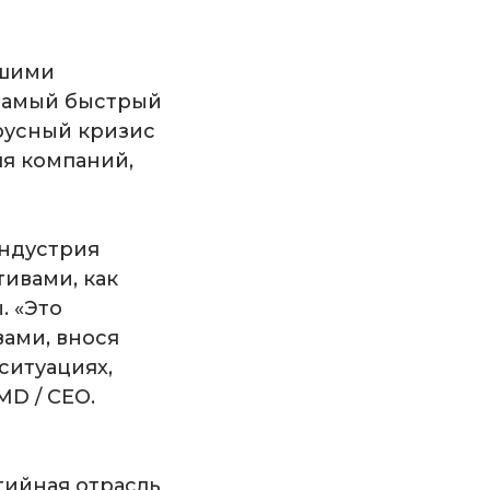
вшими
 самый быстрый
ирусный кризис
ля компаний,
индустрия
ивами, как
. «Это
вами, внося
ситуациях,
MD / CEO.
тийная отрасль