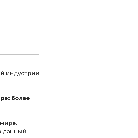
ой индустрии
ре: более
 мире.
а данный