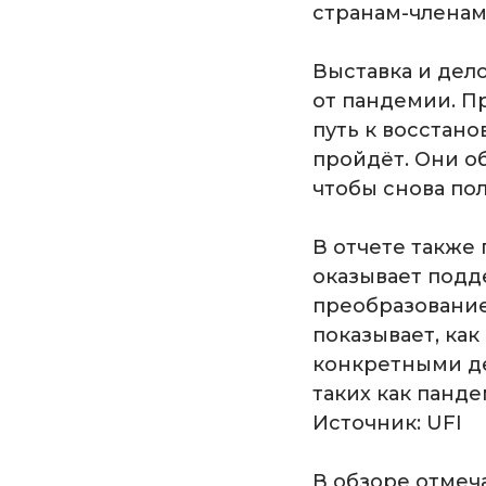
странам-членам
Выставка и де
от пандемии. П
путь к восстан
пройдёт. Они о
чтобы снова пол
В отчете также
оказывает подд
преобразование
показывает, ка
конкретными де
таких как панде
Источник: UFI
В обзоре отмеч