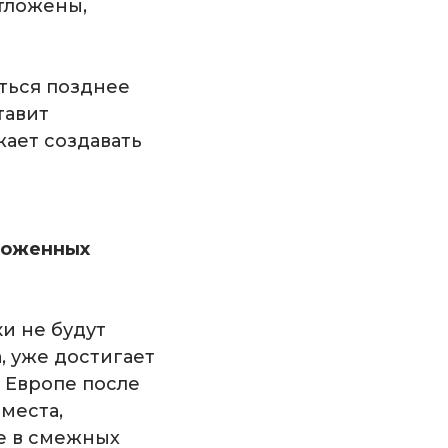
тложены,
ться позднее
тавит
ает создавать
тложенных
и не будут
, уже достигает
в Европе после
места,
е в смежных