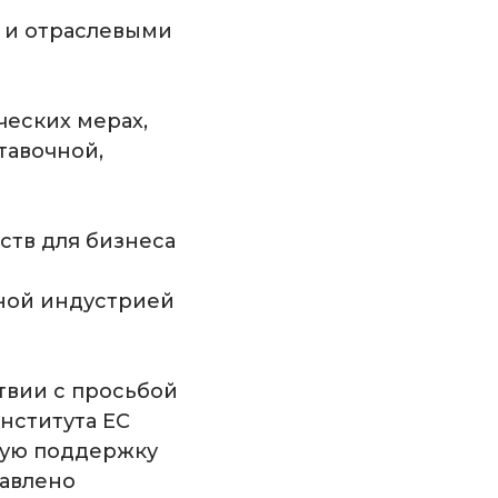
 и отраслевыми
ческих мерах,
тавочной,
ств для бизнеса
чной индустрией
твии с просьбой
нститута ЕС
вую поддержку
тавлено