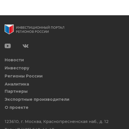
Новости
Инвестору
Регионы России
Аналитика
Партнеры
Экспортные производители
О проекте
123610, г. Москва, Краснопресненская наб., д. 12