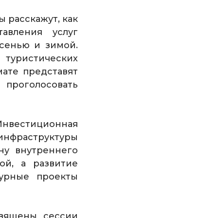
 расскажут, как
авления услуг
сенью и зимой.
туристических
ате представят
проголосовать
«Инвестиционная
 инфраструктуры
ну внутреннего
й, а развитие
турные проекты
вящены сессии