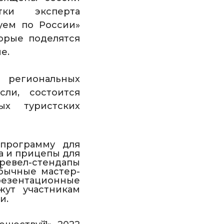
тки эксперта
уем по России»
торые поделятся
е.
я региональных
сли, состоится
ых туристских
программу для
а и прицепы для
тревел-стендапы
обычные мастер-
резентационные
жут участникам
ти
.