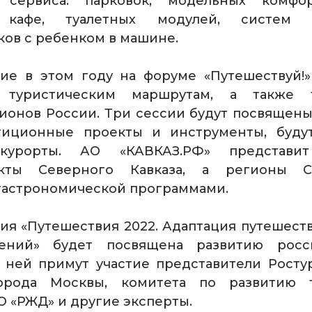
 сервиса: парковок, модельных комфор
 кафе, туалетных модулей, систем 
ов с ребенком в машине.
ие в этом году на форуме «Путешествуй!»
 туристическим маршрутам, а также т
ионов России. Три сессии будут посвящены 
тиционные проекты и инструменты, буду
курорты. АО «КАВКАЗ.РФ» представи
кты Северного Кавказа, а регионы 
 гастрономической программами.
ия «Путешествия 2022. Адаптация путешест
лений» будет посвящена развитию росс
В ней примут участие представители Росту
орода Москвы, комитета по развитию т
О «РЖД» и другие эксперты.