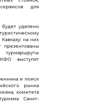
тных стоянок,
сервисов для
 будет уделено
уристическому
Кавказу: на них
т презентованы
т турмаршруты
СКФО выступят
венника и поиск
ийского рынка
ризма, комитета
уризма Санкт-