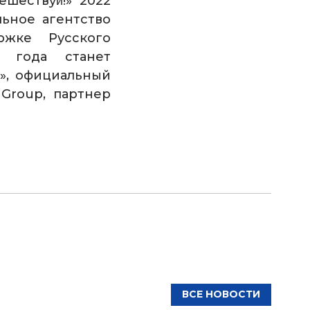
шествуй̆!
»
2022
ьное агентство
жке Русского
о года станет
», официальный
 Group
, партнер
ВСЕ НОВОСТИ