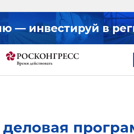
ию — инвестируй в рег
 деловая програ