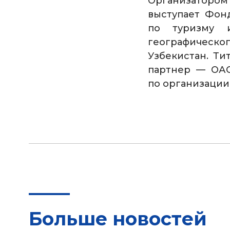
Организатором 
выступает Фон
по туризму 
географическ
Узбекистан. Т
партнер — ОА
по организации
Больше новостей