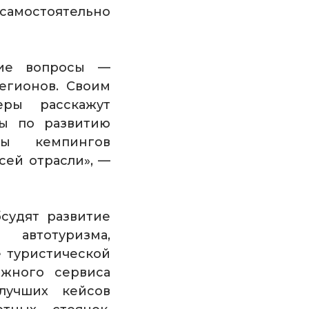
 самостоятельно
кие вопросы —
егионов. Своим
еры расскажут
ны по развитию
ты кемпингов
сей отрасли», —
бсудят развитие
автотуризма,
 туристической
ожного сервиса
учших кейсов