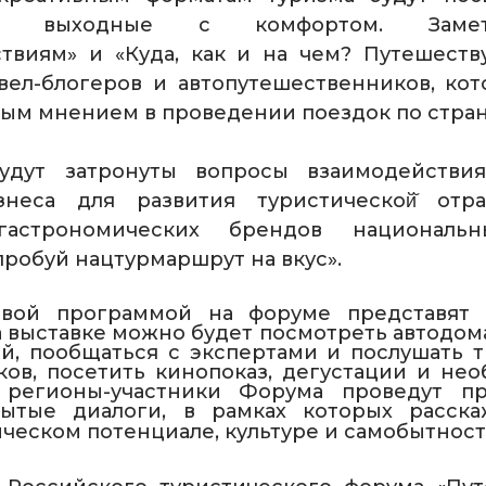
ные выходные с комфортом. Заме
ствиям» и «Куда, как и на чем? Путешеств
вел-блогеров и автопутешественников, ко
ым мнением в проведении поездок по стран
удут затронуты вопросы взаимодействи
неса для развития туристической̆ отра
гастрономических брендов национальн
робуй нацтурмаршрут на вкус».
овой программой на форуме представят 
а выставке можно будет посмотреть автодом
й, пообщаться с экспертами и послушать 
ов, посетить кинопоказ, дегустации и не
 регионы-участники Форума проведут п
ытые диалоги, в рамках которых расска
ическом потенциале, культуре и самобытнос