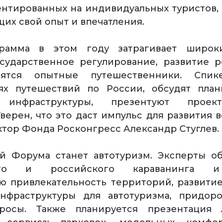
ентированных на индивидуальных туристов,
х свой опыт и впечатления.
грамма в этом году затрагивает широ
осударственное регулирование, развитие р
ятся опытные путешественники. Спик
ях путешествий по России, обсудят пла
 инфраструктуры, презентуют проек
верен, что это даст импульс для развития в
ктор Фонда Росконгресс Александр Стуглев.
й Форума станет автотуризм. Эксперты о
ого и российского караванинга и 
 привлекательность территорий, развитие
нфраструктуры для автотуризма, придор
росы. Также планируется презентация л