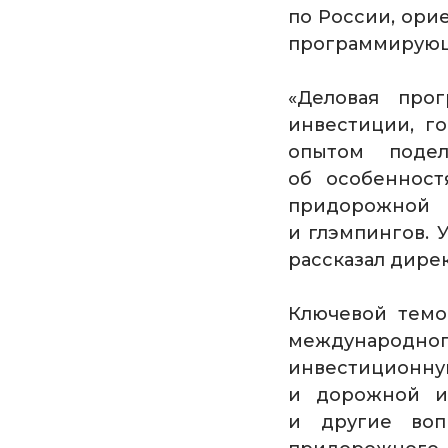
по России, ори
программирующи
«Деловая про
инвестиции, г
опытом подел
об особенност
придорожной
и глэмпингов. У
рассказал дире
Ключевой темо
международн
инвестиционную
и дорожной и
и другие воп