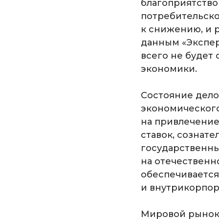
благоприятство
потребительско
к снижению, и 
данным «Экспер
всего не будет
экономики.
Состояние дело
экономического
на привлечение
ставок, сознат
государственны
на отечественн
обеспечивается 
и внутрикорпор
Мировой рынок 