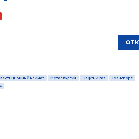
ОТК
вестиционный климат
Металлургия
Нефть и газ
Транспорт
с