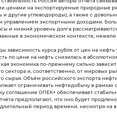
стабильность России авторы отчёта связыв
ми ценами на экспортируемые природные р
 и другие углеводороды), а также с довольн
м управлением экспортными доходами. Бол
сы и низкий уровень долга рассматриваются
важные в экономическом контексте, нежели 
ды зависимость курса рубля от цен на нефть
ость по цене на нефть снизилась в абсолютн
кая экономика по-прежнему сильно зависит
го сектора и, соответственно, от мировых р
о сырья. Объём российского экспорта нефти
олжает ограничивать нефтедобычу в рамках 
ку соглашение ОПЕК+ обеспечивает стабиль
тчёта предполагают, что оно будет продлено
е длительный период времени, несмотря на 