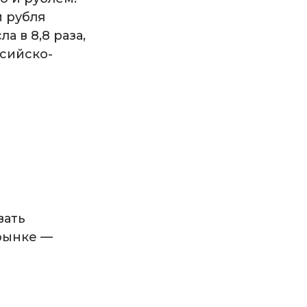
и рубля
а в 8,8 раза,
ссийско-
вать
рынке —