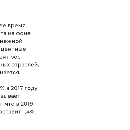
щее время
та на фоне
енежной
роцентные
зят рост
ных отраслей,
нается.
% в 2017 году
язывает
 что в 2019–
ставит 1,4%,