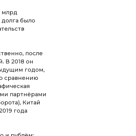
4 млрд
 долга было
ательств
ственно, после
. В 2018 он
дыдущим годом,
 по сравнению
рафическая
ыми партнёрами
орота), Китай
 2019 года
о и рублём: