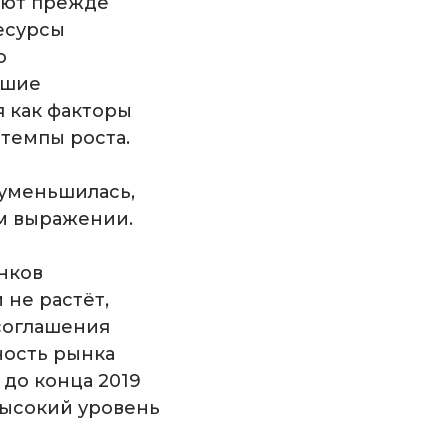
ают прежде
есурсы
о
ьшие
 как факторы
темпы роста.
 уменьшилась,
ом выражении.
ынков
 не растёт,
соглашения
ность рынка
 до конца 2019
высокий уровень