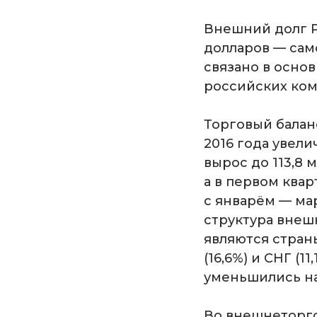
Внешний долг Р
долларов — сам
связано в осно
российских ком
Торговый баланс
2016 года увели
вырос до 113,8
а в первом квар
с январём — ма
структура внеш
являются стран
(16,6%) и СНГ (1
уменьшились на 2
Во внешнеторго