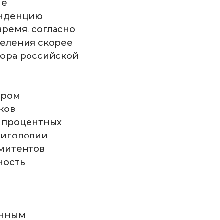
ие
тенденцию
время, согласно
селения скорее
тора российской
ором
ков
а процентных
лигополии
эмитентов
ность
ённым