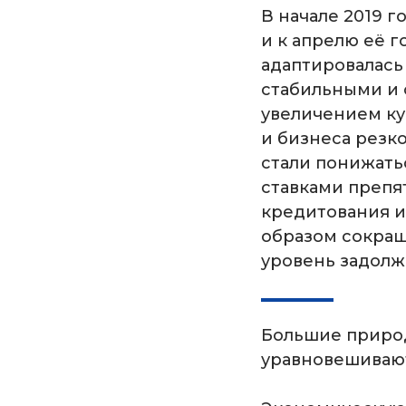
В начале 2019 
и к апрелю её г
адаптировалась
стабильными и 
увеличением ку
и бизнеса резко
стали понижать
ставками препя
кредитования и
образом сокращ
уровень задолж
Большие природ
уравновешивают