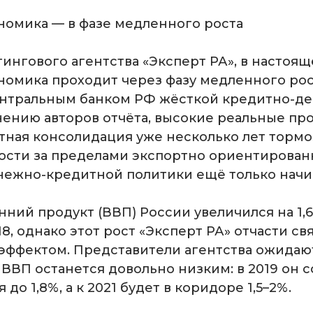
номика — в фазе медленного роста
ингового агентства «Эксперт РА», в настоя
номика проходит через фазу медленного рос
нтральным банком РФ жёсткой кредитно-д
нению авторов отчёта, высокие реальные п
тная консолидация уже несколько лет тормо
ости за пределами экспортно ориентирован
нежно-кредитной политики ещё только начи
ний продукт (ВВП) России увеличился на 1,6
018, однако этот рост «Эксперт РА» отчасти св
эффектом. Представители агентства ожидают,
 ВВП останется довольно низким: в 2019 он со
 до 1,8%, а к 2021 будет в коридоре 1,5–2%.