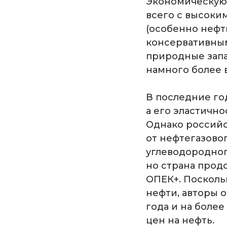
Экономическую 
всего с высоки
(особенно нефть
консервативны
природные запа
намного более 
В последние го
а его эластичн
Однако российс
от нефтегазово
углеводородног
но страна прод
ОПЕК+. Посколь
нефти, авторы о
года и на боле
цен на нефть.