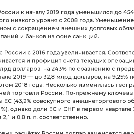
оссии к началу 2019 года уменьшился до 45
ого низкого уровня с 2008 года. Уменьшение
вном с сокращением внешних долговых обяз
паний и банков на фоне санкций.
 России с 2016 года увеличивается. Соответ
чивается и профицит счёта текущих операций
 млрд долларов, на 243% по сравнению с пре
тале 2019 — до 32,8 млрд долларов, на 9,25%
ртом 2018 года. Несколько изменилась геог
ней торговли России. По-прежнему ключев
ы ЕС (43,2% совокупного внешнеторгового об
1,1%), однако доли ЕС и СНГ в первом квартале
,1 и 0,8 п. п. соответственно.
вых расчётах России доллар заменяется евр