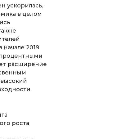
ен ускорилась,
омика в целом
ись
также
ителей
в начале 2019
и процентными
ает расширение
освенным
 высокий
оходности.
лга
ого роста