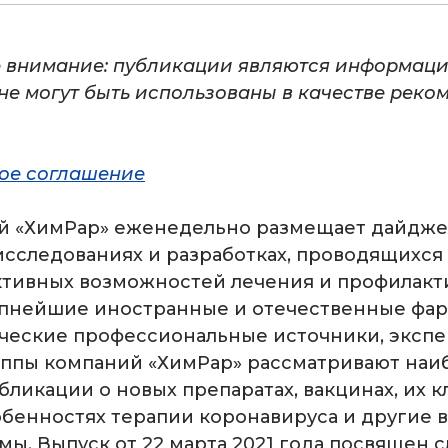
 внимание: публикации являются информац
не могут быть использованы в качестве рек
ое соглашение
й «ХимРар» еженедельно размещает дайджес
исследованиях и разработках, проводящихся
ктивных возможностей лечения и профилакти
упнейшие иностранные и отечественные фа
ческие профессиональные источники, эксп
уппы компаний «ХимРар» рассматривают наи
бликации о новых препаратах, вакцинах, их 
обенностях терапии коронавируса и другие
мы. Выпуск от 22 марта 2021 года посвящен