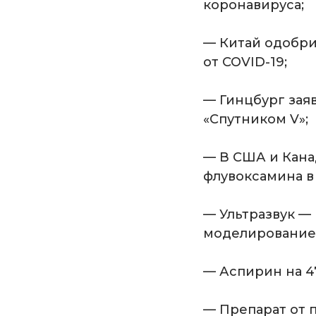
коронавируса;
— Китай одобри
от COVID-19;
— Гинцбург зая
«Спутником V»;
— В США и Кан
флувоксамина в
— Ультразвук —
моделирование
— Аспирин на 4
— Препарат от 