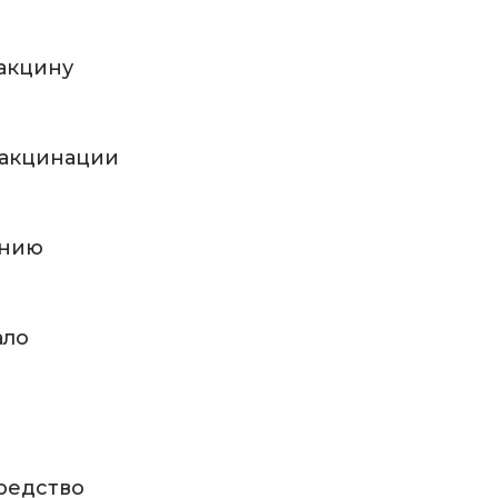
акцину
вакцинации
ению
ало
редство