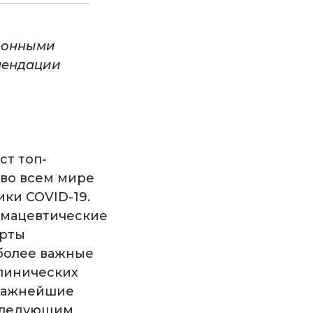
ионными
омендации
т топ-
 во всем мире
ки COVID-19.
рмацевтические
ерты
более важные
клинических
 важнейшие
 следующим