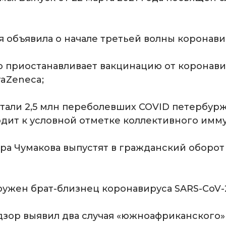
 объявила о начале третьей волны коронавир
о приостанавливает вакцинацию от коронави
raZeneca;
тали 2,5 млн переболевших COVID петербурж
одит к условной отметке коллективного имму
ра Чумакова выпустят в гражданский оборо
ружен брат-близнец коронавируса SARS-CoV-
зор выявил два случая «южноафриканского