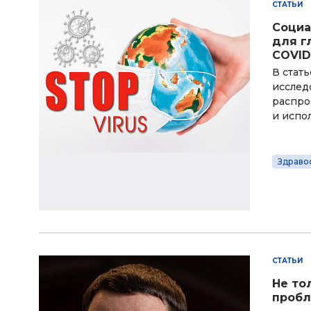
СТАТЬИ
Социа
для г
COVID
В стат
исслед
распро
и испо
Здраво
СТАТЬИ
Не то
пробл