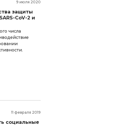
9 июля 2020
ства защиты
SARS-CoV-2 и
ого числа
тиводействие
ровании
ктивности.
11 февраля 2019
ать социальные