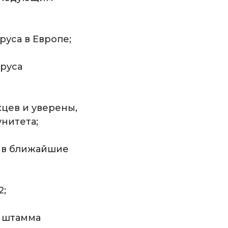
уса в Европе;
руса
цев и уверены,
нитета;
т в ближайшие
2;
» штамма