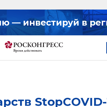
ию — инвестируй в рег
рств StopCOVID-