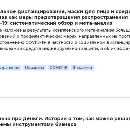
льное дистанцирование, маски для лица и сред
лаз как меры предотвращения распространения 
-19: систематический обзор и мета-анализ
ье изложены результаты комплексного мета-анализа больш
ований о профилактических мерах, направленных на про
странению COVID-19, в частности о социальном дистанци
льзовании средств индивидуальной защиты, и об их эффе
охранение
Медицина
COVID-19
Эпидемии
лько про деньги. Истории о том, как можно реш
емы инструментами бизнеса