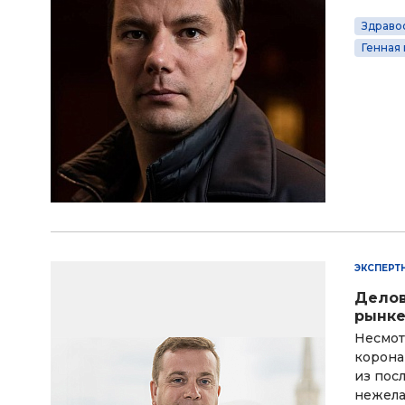
Здраво
Генная
ЭКСПЕРТ
Делов
рынк
Несмот
корона
из пос
нежела