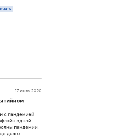
ечать
17 июля 2020
бытийном
зи с пандемией
 офлайн одной
волны пандемии,
ще долго