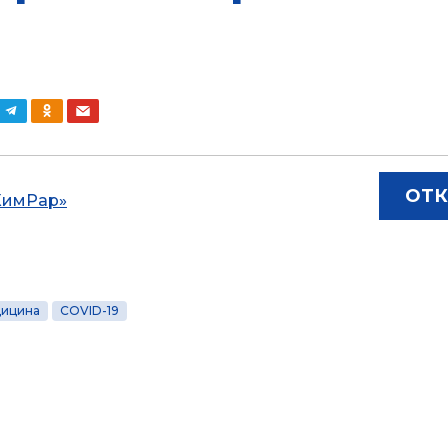
ОТК
ХимРар»
ицина
COVID-19