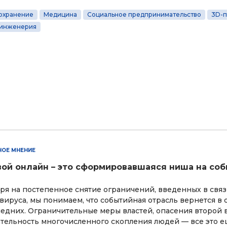
охранение
Медицина
Социальное предпринимательство
3D-п
 инженерия
НОЕ МНЕНИЕ
ой онлайн – это сформировавшаяся ниша на со
е
ря на постепенное снятие ограничений, введенных в свя
вируса, мы понимаем, что событийная отрасль вернется в
ледних. Ограничительные меры властей, опасения второй 
тельность многочисленного скопления людей — все это е