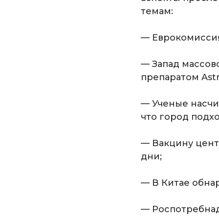
темам:
— Еврокомиссия
— Запад массов
препаратом Ast
— Ученые насчи
что город подх
— Вакцину цент
дни;
— В Китае обна
— Роспотребнад