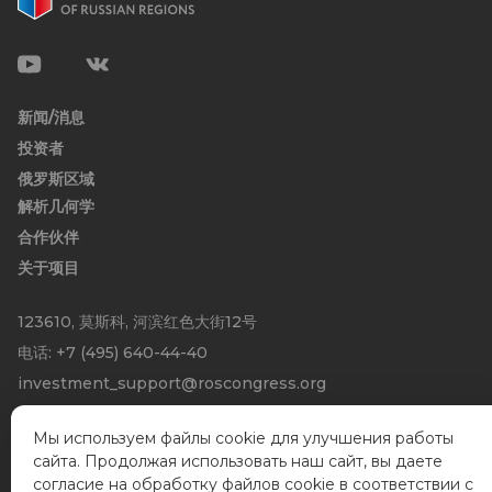
新闻/消息
投资者
俄罗斯区域
解析几何学
合作伙伴
关于项目
123610, 莫斯科, 河滨红色大街12号
电话:
+7 (495) 640-44-40
investment_support@roscongress.org
Мы используем файлы cookie для улучшения работы
сайта. Продолжая использовать наш сайт, вы даете
согласие на обработку файлов cookie в соответствии с
© 2020-2026 俄罗斯投资区域门户