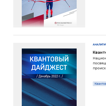
АНАЛИТИ
Квант
Национ
посвящ
происх
Кванто