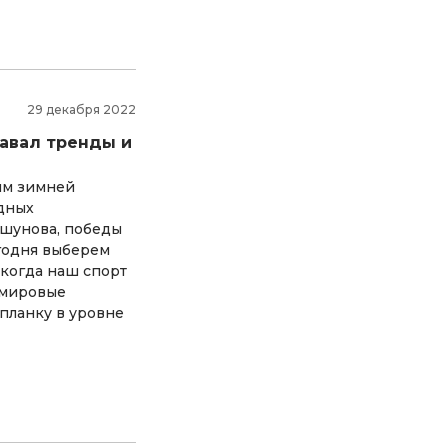
29 декабря 2022
давал тренды и
ям зимней
дных
ьшунова, победы
годня выберем
 когда наш спорт
 мировые
планку в уровне