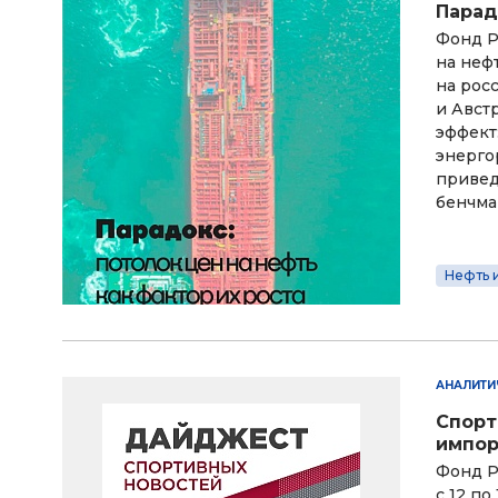
Парад
Фонд Р
на неф
на рос
и Авст
эффект
энерго
привед
бенчма
Нефть и
АНАЛИТИ
Спорт
импор
Фонд Р
с 12 по