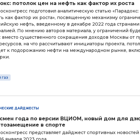
окс: потолок цен на нефть как фактор их роста
осконгресс подготовил аналитическую статью «Парадокс:
ть как фактор их роста», посвященную механизму ограни
сийскую нефть, введенному в декабре 2022 года странами
ралией. По мнению авторов материала, у ограничений бу
: вместо существенного сокращения доходов Москвы от 
ресурсов, на что рассчитывают инициаторы проекта, потол
ет к подорожанию нефти на международном рынке, вклю
рки.
 газ
ЧЕСКИЕ ДАЙДЖЕСТЫ
смен года по версии ВЦИОМ, новый дом для дз
тозамещение в спорте
осконгресс представляет дайджест спортивных новостей
 16 января 2023 года.