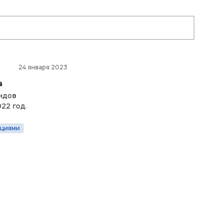
24 января 2023
а
ндов
22 год.
ициями